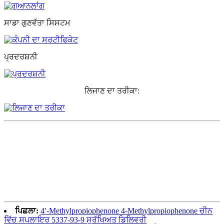
ਸਾਡਾ ਗੁਣਵੱਤਾ ਸਿਸਟਮ
ਪ੍ਰਦਰਸ਼ਨੀ
ਲਿਜਾਣ ਦਾ ਤਰੀਕਾ:
ਪਿਛਲਾ:
4′-Methylpropiophenone 4-Methylpropiophenone ਚੀਨ
ਵਿੱਚ ਸਪਲਾਇਰ 5337-93-9 ਸੁਰੱਖਿਅਤ ਡਿਲਿਵਰੀ