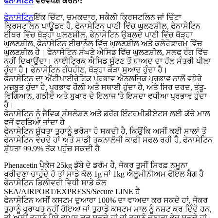
ਫੇਨਾਸੇਟਿਨ
ਵੇਰਵੇ
ਪੇਸ਼ ਕਰਨਾ:
ਫੇਨਾਸੇਟਿਨ
ਇੱਕ ਚਿੱਟਾ, ਚਮਕਦਾਰ, ਸਕੈਲੀ ਕ੍ਰਿਸਟਲਿਨ ਜਾਂ ਚਿੱਟਾ
ਕ੍ਰਿਸਟਲਿਨ ਪਾਊਡਰ ਹੈ, ਫੇਨਾਸੇਟਿਨ ਪਾਣੀ ਵਿੱਚ ਘੁਲਣਸ਼ੀਲ, ਫੇਨਾਸੇਟਿਨ
ਈਥਰ ਵਿੱਚ ਥੋੜ੍ਹਾ ਘੁਲਣਸ਼ੀਲ, ਫੇਨਾਸੇਟਿਨ ਉਬਲਦੇ ਪਾਣੀ ਵਿੱਚ ਥੋੜ੍ਹਾ
ਘੁਲਣਸ਼ੀਲ, ਫੇਨਾਸੇਟਿਨ ਈਥਾਨੌਲ ਵਿੱਚ ਘੁਲਣਸ਼ੀਲ ਅਤੇ ਕਲੋਰੋਫਾਰਮ ਵਿੱਚ
ਘੁਲਣਸ਼ੀਲ ਹੈ। ਫੇਨਾਸੇਟਿਨ ਸੰਘਣੇ ਐਸਿਡ ਵਿੱਚ ਘੁਲਣਸ਼ੀਲ, ਸਲਫ ਰੰਗ ਵਿੱਚ
ਨਹੀਂ ਦਿਖਾਉਂਦਾ। ਨਾਈਟ੍ਰਿਕ ਐਸਿਡ ਸੁੱਟਣ ਤੋਂ ਬਾਅਦ ਦਾ ਹੱਲ ਸੰਤਰੀ ਪੀਲਾ
ਹੁੰਦਾ ਹੈ। ਫੇਨਾਸੇਟਿਨ ਗੰਧਹੀਣ, ਥੋੜ੍ਹਾ ਕੌੜਾ ਸੁਆਦ ਹੁੰਦਾ ਹੈ।
ਫੇਨਾਸੇਟਿਨ ਦਾ ਐਂਟੀਪਾਈਰੇਟਿਕ ਪ੍ਰਭਾਵ ਐਨਲਜਿਕ ਪ੍ਰਭਾਵ ਨਾਲੋਂ ਵਧੇਰੇ
ਮਜ਼ਬੂਤ ​​ਹੁੰਦਾ ਹੈ, ਪ੍ਰਭਾਵ ਹੌਲੀ ਅਤੇ ਸਥਾਈ ਹੁੰਦਾ ਹੈ, ਅਤੇ ਸਿਰ ਦਰਦ, ਤੰਤੂ-
ਵਿਗਿਆਨ, ਗਠੀਏ ਅਤੇ ਬੁਖਾਰ ਦੇ ਇਲਾਜ 'ਤੇ ਇਸਦਾ ਵਧੀਆ ਪ੍ਰਭਾਵ ਹੁੰਦਾ
ਹੈ।
ਫੇਨਾਸੇਟਿਨ ਨੂੰ ਜੈਵਿਕ ਸੰਸਲੇਸ਼ਣ ਅਤੇ ਡਰੱਗ ਇੰਟਰਮੀਡੀਏਟਸ ਲਈ ਕੱਚੇ ਮਾਲ
ਵਜੋਂ ਵਰਤਿਆ ਜਾਂਦਾ ਹੈ
ਫੇਨਾਸੇਟਿਨ ਸ਼ੁੱਧਤਾ ਤੁਹਾਨੂੰ ਭਰੋਸਾ ਹੋ ਸਕਦੀ ਹੈ, ਕਿਉਂਕਿ ਅਸੀਂ ਕਈ ਸਾਲਾਂ ਤੋਂ
ਫੇਨਾਸੇਟਿਨ ਵੇਚਦੇ ਹਾਂ ਅਤੇ ਸਾਡੀ ਤਕਨਾਲੋਜੀ ਕਾਫ਼ੀ ਸਫਲ ਰਹੀ ਹੈ, ਫੇਨਾਸੇਟਿਨ
ਸ਼ੁੱਧਤਾ 99.9% ਤੱਕ ਪਹੁੰਚ ਸਕਦੀ ਹੈ
Phenacetin ਪੈਕੇਜ 25kg ਡੱਬੇ ਦੇ ਡਰੱਮ ਹੈ, ਜੇਕਰ ਤੁਸੀਂ ਸਿਰਫ਼ ਨਮੂਨਾ
ਖਰੀਦਣਾ ਚਾਹੁੰਦੇ ਹੋ ਤਾਂ ਸਾਡੇ ਕੋਲ 1g ਜਾਂ 1kg ਐਲੂਮੀਨੀਅਮ ਫੋਇਲ ਬੈਗ ਹੈ
ਫੇਨਾਸੇਟਿਨ ਡਿਲੀਵਰੀ ਵਿਧੀ ਸਾਡੇ ਕੋਲ
SEA/AIRPORT/EXPRESS/Secure LINE ਹੈ
ਫੇਨਾਸੇਟਿਨ ਅਸੀਂ ਕਸਟਮ ਦੁਆਰਾ 100% ਦਾ ਵਾਅਦਾ ਕਰ ਸਕਦੇ ਹਾਂ, ਜੇਕਰ
ਤੁਹਾਨੂੰ ਪ੍ਰਾਪਤ ਨਹੀਂ ਹੋਇਆ ਜਾਂ ਤੁਹਾਡੇ ਕਸਟਮ ਮਾਲ ਨੂੰ ਨਸ਼ਟ ਕਰ ਦਿੰਦੇ ਹਨ,
ਤਾਂ ਅਸੀਂ ਤੁਹਾਨੂੰ ਪੈਸੇ ਵਾਪਸ ਕਰ ਸਕਦੇ ਹਾਂ ਜਾਂ ਤੁਹਾਨੂੰ ਦੁਬਾਰਾ ਭੇਜ ਸਕਦੇ ਹਾਂ।