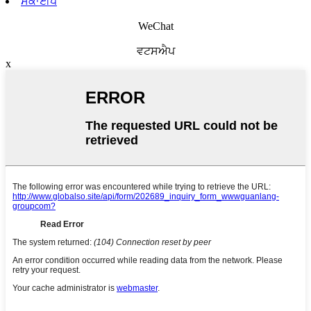
ਸਕਾਈਪ
WeChat
ਵਟਸਐਪ
x