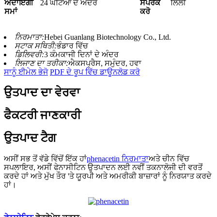
ਅਦਾਇਗੀ
24 ਘੰਟਿਆਂ ਦੇ ਅੰਦਰ
ਸੰਪਰਕ
ਲਿਲੀ
ਸਮਾਂ
ਕਰੋ
ਨਿਰਮਾਤਾ:
Hebei Guanlang Biotechnology Co., Ltd.
ਸਟਾਕ ਸਥਿਤੀ:
ਭੰਡਾਰ ਵਿੱਚ
ਡਿਲਿਵਰੀ:
3 ਕੰਮਕਾਜੀ ਦਿਨਾਂ ਦੇ ਅੰਦਰ
ਲਿਜਾਣ ਦਾ ਤਰੀਕਾ:
ਐਕਸਪ੍ਰੈਸ, ਸਮੁੰਦਰ, ਹਵਾ
ਸਾਨੂੰ ਈਮੇਲ ਭੇਜੋ
PDF ਦੇ ਰੂਪ ਵਿੱਚ ਡਾਊਨਲੋਡ ਕਰੋ
ਉਤਪਾਦ ਦਾ ਵੇਰਵਾ
ਫੈਕਟਰੀ ਜਾਣਕਾਰੀ
ਉਤਪਾਦ ਟੈਗ
ਅਸੀਂ ਸਭ ਤੋਂ ਵੱਡੇ ਵਿੱਚੋਂ ਇੱਕ ਹਾਂ
phenacetin ਨਿਰਮਾਤਾ
ਅਤੇ ਚੀਨ ਵਿੱਚ
ਸਪਲਾਇਰ, ਅਸੀਂ ਫੇਨਾਸੀਟਿਨ ਉਤਪਾਦਨ ਲਈ ਨਵੀਂ ਤਕਨਾਲੋਜੀ ਦੀ ਵਰਤੋਂ
ਕਰਦੇ ਹਾਂ ਅਤੇ ਮੁੱਖ ਤੌਰ 'ਤੇ ਯੂਰਪੀ ਅਤੇ ਅਮਰੀਕੀ ਬਾਜ਼ਾਰਾਂ ਨੂੰ ਨਿਰਯਾਤ ਕਰਦੇ
ਹਾਂ।