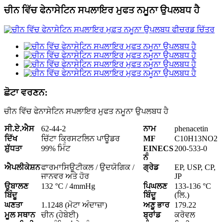
ਚੀਨ ਵਿੱਚ ਫੇਨਾਸੇਟਿਨ ਸਪਲਾਇਰ ਮੁਫਤ ਨਮੂਨਾ ਉਪਲਬਧ ਹੈ
ਛੋਟਾ ਵਰਣਨ:
ਚੀਨ ਵਿੱਚ ਫੇਨਾਸੇਟਿਨ ਸਪਲਾਇਰ ਮੁਫਤ ਨਮੂਨਾ ਉਪਲਬਧ ਹੈ
ਸੀ.ਏ.ਐਸ
62-44-2
ਨਾਮ
phenacetin
ਦਿੱਖ
ਚਿੱਟਾ ਕ੍ਰਿਸਟਲਿਨ ਪਾਊਡਰ
MF
C10H13NO2
ਸ਼ੁੱਧਤਾ
99% ਮਿੰਟ
EINECS
200-533-0
ਨੰ
ਐਪਲੀਕੇਸ਼ਨ
ਫਾਰਮਾਸਿਊਟੀਕਲ / ਉਦਯੋਗਿਕ /
ਗ੍ਰੇਡ
EP, USP, CP,
ਜਾਨਵਰ ਅਤੇ ਹੋਰ
JP
ਉਬਾਲਣ
132 °C / 4mmHg
ਪਿਘਲਣ
133-136 °C
ਬਿੰਦੂ
ਬਿੰਦੂ
(ਲਿ.)
ਘਣਤਾ
1.1248 (ਮੋਟਾ ਅੰਦਾਜ਼ਾ)
ਅਣੂ ਭਾਰ
179.22
ਮੂਲ ਸਥਾਨ
ਚੀਨ (ਹੇਬੇਈ)
ਬ੍ਰਾਂਡ
ਕਰੋਵਲ