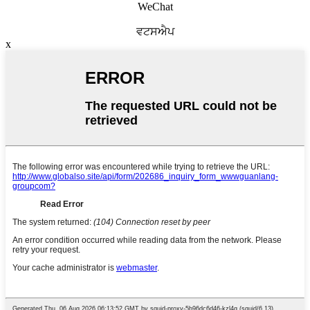
WeChat
ਵਟਸਐਪ
x