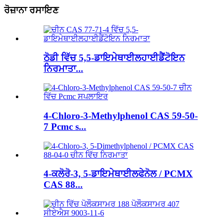
ਰੋਜ਼ਾਨਾ ਰਸਾਇਣ
ਠੋਡੀ ਵਿੱਚ 5,5-ਡਾਇਮੇਥਾਈਲਹਾਈਡੈਂਟੋਇਨ
ਨਿਰਮਾਤਾ...
4-Chloro-3-Methylphenol CAS 59-50-
7 Pcmc s...
4-ਕਲੋਰੋ-3, 5-ਡਾਇਮੇਥਾਈਲਫੇਨੋਲ / PCMX
CAS 88...