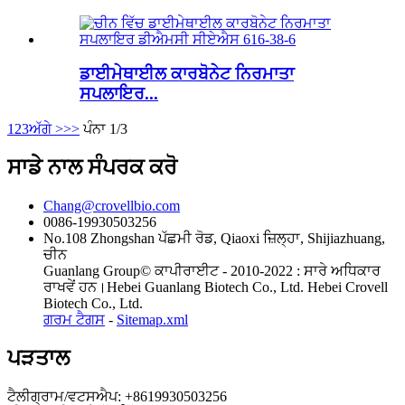
ਡਾਈਮੇਥਾਈਲ ਕਾਰਬੋਨੇਟ ਨਿਰਮਾਤਾ
ਸਪਲਾਇਰ...
1
2
3
ਅੱਗੇ >
>>
ਪੰਨਾ 1/3
ਸਾਡੇ ਨਾਲ ਸੰਪਰਕ ਕਰੋ
Chang@crovellbio.com
0086-19930503256
No.108 Zhongshan ਪੱਛਮੀ ਰੋਡ, Qiaoxi ਜ਼ਿਲ੍ਹਾ, Shijiazhuang,
ਚੀਨ
Guanlang Group© ਕਾਪੀਰਾਈਟ - 2010-2022 : ਸਾਰੇ ਅਧਿਕਾਰ
ਰਾਖਵੇਂ ਹਨ।Hebei Guanlang Biotech Co., Ltd. Hebei Crovell
Biotech Co., Ltd.
ਗਰਮ ਟੈਗਸ
-
Sitemap.xml
ਪੜਤਾਲ
ਟੈਲੀਗ੍ਰਾਮ/ਵਟਸਐਪ: +8619930503256