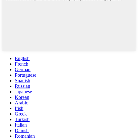
English
French
German
Portuguese
Spanish
Russian
Japanese
Korean
Arabic
Irish
Greek
Turkish
Italian
Danish
Romanian