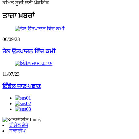
ਕੀਮਤ ਸੂਚੀ ਲਈ ਪੁੱਛਗਿੱਛ
ਤਾਜ਼ਾ ਖ਼ਬਰਾਂ
06/09/23
ਤੇਲ ਉਤਪਾਦਨ ਵਿੱਚ ਕਮੀ
11/07/23
ਇੰਡੋਲ ਜਾਣ-ਪਛਾਣ
ਈਮੇਲ ਭੇਜੋ
ਸਕਾਈਪ