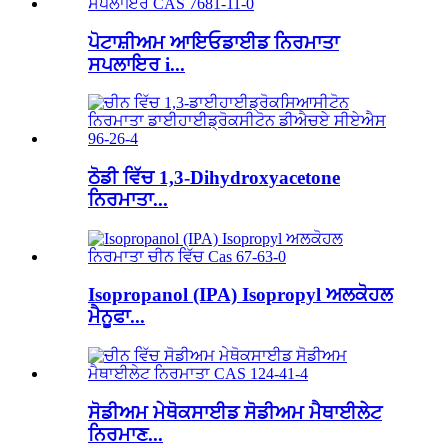
ਪੋਟਾਸ਼ੀਅਮ ਆਇਓਡਾਈਡ ਨਿਰਮਾਤਾ
ਸਪਲਾਇਰ i...
ਠੋਡੀ ਵਿੱਚ 1,3-Dihydroxyacetone
ਨਿਰਮਾਤਾ...
Isopropanol (IPA) Isopropyl ਅਲਕੋਹਲ
ਮੈਨੂਫਾ...
ਸੋਡੀਅਮ ਮੇਥੋਕਸਾਈਡ ਸੋਡੀਅਮ ਮੈਥਾਈਲੇਟ
ਨਿਰਮਾਣ...