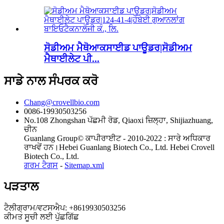
ਸੋਡੀਅਮ ਮੈਥੋਆਕਸਾਈਡ ਪਾਊਡਰ|ਸੋਡੀਅਮ
ਮੈਥਾਈਲੇਟ ਪੀ...
ਸਾਡੇ ਨਾਲ ਸੰਪਰਕ ਕਰੋ
Chang@crovellbio.com
0086-19930503256
No.108 Zhongshan ਪੱਛਮੀ ਰੋਡ, Qiaoxi ਜ਼ਿਲ੍ਹਾ, Shijiazhuang,
ਚੀਨ
Guanlang Group© ਕਾਪੀਰਾਈਟ - 2010-2022 : ਸਾਰੇ ਅਧਿਕਾਰ
ਰਾਖਵੇਂ ਹਨ।Hebei Guanlang Biotech Co., Ltd. Hebei Crovell
Biotech Co., Ltd.
ਗਰਮ ਟੈਗਸ
-
Sitemap.xml
ਪੜਤਾਲ
ਟੈਲੀਗ੍ਰਾਮ/ਵਟਸਐਪ: +8619930503256
ਕੀਮਤ ਸੂਚੀ ਲਈ ਪੁੱਛਗਿੱਛ