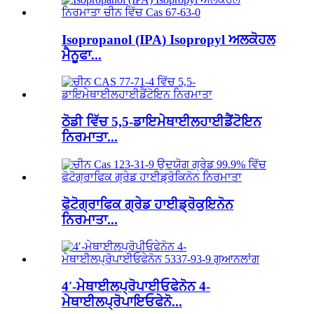
Isopropanol (IPA) Isopropyl ਅਲਕੋਹਲ
ਮੈਨੂਫਾ...
ਠੋਡੀ ਵਿੱਚ 5,5-ਡਾਇਮੇਥਾਈਲਹਾਈਡੈਂਟੋਇਨ
ਨਿਰਮਾਤਾ...
ਫੋਟੋਗ੍ਰਾਫਿਕ ਗ੍ਰੇਡ ਹਾਈਡ੍ਰੋਕੁਇਨੋਨ
ਨਿਰਮਾਤਾ...
4′-ਮੇਥਾਈਲਪ੍ਰੋਪਾਈਓਫੇਨੋਨ 4-
ਮੇਥਾਈਲਪ੍ਰੋਪਾਇਓਫੇਨੋ...