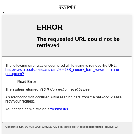
ਵਟਸਐਪ
x