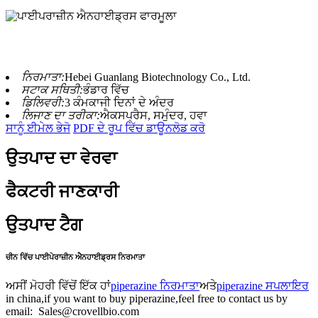
ਨਿਰਮਾਤਾ:
Hebei Guanlang Biotechnology Co., Ltd.
ਸਟਾਕ ਸਥਿਤੀ:
ਭੰਡਾਰ ਵਿੱਚ
ਡਿਲਿਵਰੀ:
3 ਕੰਮਕਾਜੀ ਦਿਨਾਂ ਦੇ ਅੰਦਰ
ਲਿਜਾਣ ਦਾ ਤਰੀਕਾ:
ਐਕਸਪ੍ਰੈਸ, ਸਮੁੰਦਰ, ਹਵਾ
ਸਾਨੂੰ ਈਮੇਲ ਭੇਜੋ
PDF ਦੇ ਰੂਪ ਵਿੱਚ ਡਾਊਨਲੋਡ ਕਰੋ
ਉਤਪਾਦ ਦਾ ਵੇਰਵਾ
ਫੈਕਟਰੀ ਜਾਣਕਾਰੀ
ਉਤਪਾਦ ਟੈਗ
ਚੀਨ ਵਿੱਚ ਪਾਈਪੇਰਾਜ਼ੀਨ ਐਨਹਾਈਡ੍ਰਸ ਨਿਰਮਾਤਾ
ਅਸੀਂ ਮੋਹਰੀ ਵਿੱਚੋਂ ਇੱਕ ਹਾਂ
piperazine ਨਿਰਮਾਤਾ
ਅਤੇ
piperazine ਸਪਲਾਇਰ
in china,if you want to buy piperazine,feel free to contact us by
email: Sales@crovellbio.com