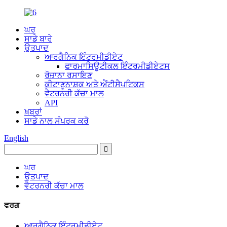
ਘਰ
ਸਾਡੇ ਬਾਰੇ
ਉਤਪਾਦ
ਆਰਗੈਨਿਕ ਇੰਟਰਮੀਡੀਏਟ
ਫਾਰਮਾਸਿਊਟੀਕਲ ਇੰਟਰਮੀਡੀਏਟਸ
ਰੋਜ਼ਾਨਾ ਰਸਾਇਣ
ਕੀਟਾਣੂਨਾਸ਼ਕ ਅਤੇ ਐਂਟੀਸੈਪਟਿਕਸ
ਵੈਟਰਨਰੀ ਕੱਚਾ ਮਾਲ
API
ਖ਼ਬਰਾਂ
ਸਾਡੇ ਨਾਲ ਸੰਪਰਕ ਕਰੋ
English
ਘਰ
ਉਤਪਾਦ
ਵੈਟਰਨਰੀ ਕੱਚਾ ਮਾਲ
ਵਰਗ
ਆਰਗੈਨਿਕ ਇੰਟਰਮੀਡੀਏਟ